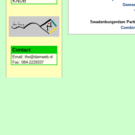
KNDB
Gemee
Swadenburgerdam Partici
Combin
Contact
Email:
tho@damweb.nl
Fax: 084-2229337