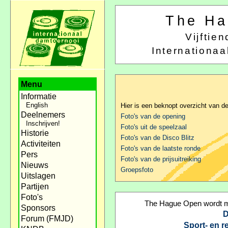
The Ha
Vijfti
Internationa
Menu
Informatie
English
Hier is een beknopt overzicht van d
Deelnemers
Foto's van de opening
Inschrijven!
Foto's uit de speelzaal
Historie
Foto's van de Disco Blitz
Activiteiten
Foto's van de laatste ronde
Pers
Foto's van de prijsuitreiking
Nieuws
Groepsfoto
Uitslagen
Partijen
Foto's
The Hague Open wordt mo
Sponsors
D
Forum (FMJD)
Sport- en 