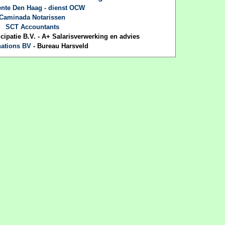
nte Den Haag - dienst OCW
Caminada Notarissen
SCT Accountants
patie B.V. - A+ Salarisverwerking en advies
ations BV
- Bureau Harsveld