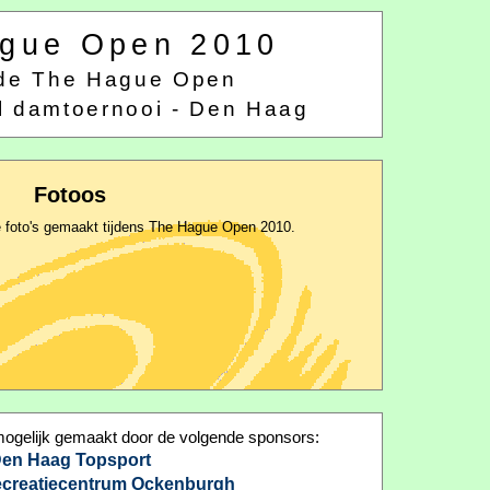
gue Open 2010
ende The Hague Open
al damtoernooi - Den Haag
Fotoos
e foto's gemaakt tijdens The Hague Open 2010.
gelijk gemaakt door de volgende sponsors:
en Haag Topsport
recreatiecentrum Ockenburgh