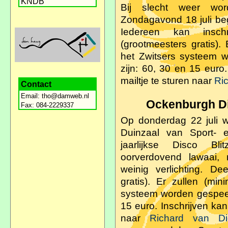
KNDB
Bij slecht weer wor
Zondagavond 18 juli beg
Iedereen kan insch
(grootmeesters gratis).
het Zwitsers systeem w
zijn: 60, 30 en 15 euro
mailtje te sturen naar
Ri
Contact
Email:
tho@damweb.nl
Ockenburgh Di
Fax: 084-2229337
Op donderdag 22 juli w
Duinzaal van Sport- e
jaarlijkse Disco Bl
oorverdovend lawaai, 
weinig verlichting. De
gratis). Er zullen (mi
systeem worden gespeeld
15 euro. Inschrijven kan
naar
Richard van Di