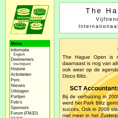
The Ha
Vijfti
Internationa
Menu
Informatie
English
The Hague Open is nat
Deelnemers
daarnaast is nog van alle
Inschrijven!
Historie
ook weer op de agenda 
Activiteiten
Disco Blitz.
Pers
Nieuws
SCT Accountants
Uitslagen
Bij de verhuizing in 20
Partijen
Foto's
werd het Park Blitz gei
Sponsors
succes. Ook in 2009 sta
Forum (FMJD)
niet meer in het Zuider