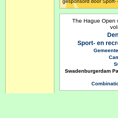
gesponsord door Sport-
The Hague Open w
vo
Den
Sport- en rec
Gemeente
Cam
S
Swadenburgerdam Parti
Combinati