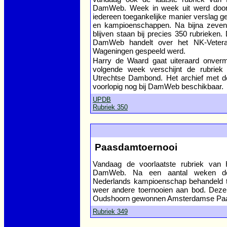
DamWeb. Week in week uit werd door
iedereen toegankelijke manier verslag g
en kampioenschappen. Na bijna zeven ja
blijven staan bij precies 350 rubrieken. 
DamWeb handelt over het NK-Veteran
Wageningen gespeeld werd.
Harry de Waard gaat uiteraard onverm
volgende week verschijnt de rubriek
Utrechtse Dambond. Het archief met de 
voorlopig nog bij DamWeb beschikbaar.
UPDB
Rubriek 350
Paasdamtoernooi
Vandaag de voorlaatste rubriek van 
DamWeb. Na een aantal weken de 
Nederlands kampioenschap behandeld 
weer andere toernooien aan bod. Deze
Oudshoorn gewonnen Amsterdamse Paa
Rubriek 349