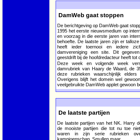
DamWeb gaat stoppen
De berichtgeving op DamWeb gaat sto
1995 het eerste nieuwsmedium op inter
en voorzag in die eerste jaren van intern
behoefte. De laatste jaren zijn er talloz
heeft ieder toernooi en iedere zich
damvereniging een site. Dit gegev
geestdrift bij de hoofdredacteur heeft tot d
Deze week en volgende week vers
damrubriek van Haary de Waard, de 35
deze rubrieken waarschijnlijk elders
Overigens blijft het domein wel gewoon 
veelgebruikte DamWeb applet gewoon b
De laatste partijen
De laatste partijen van het NK. Harry 
de mooiste partijen die tot nu toe n
waren in zijn serie rubrieken ov
kampioenschap. Smullen maar...