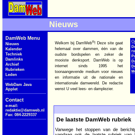
Nieuws
DamWeb Menu
O
®
Welkom bij DamWeb
! Deze site gaat
Nieuws
D
helemaal over dammen, één van de
Kalender
ru
Techniek
oudste bordspelen en zeker de
P
Damlinks
mooiste denksport. DamWeb is op
D
Archief
internet sinds 1995 het
De
Rubrieken
M
toonaangevende medium voor nieuws
Leden
en informatie uit de nationale en
internationale damwereld. De redactie
WebDam Java
wenst U veel lees- en damplezier.
Applet
Contact
e-mail:
redaktie@damweb.nl
Fax: 084-2229337
De laatste DamWeb rubriek
Vanwege het stoppen van de berich
vandaag ook de laatste rubriek van 