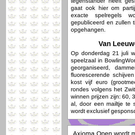
tegenstander heeft ges
gaat ook hier om parti
exacte spelregels w
gepubliceerd en zullen
opgehangen.
Van Leeuwe
Op donderdag 21 juli w
speelzaal in BowlingWorl
georganiseerd, damme
fluorescerende schijve
kost vijf euro (grootme
rondes volgens het Zwi
winnen prijzen zijn: 60,
al, door een mailtje te
wordt exclusief gespon
Axioma Open wordt m