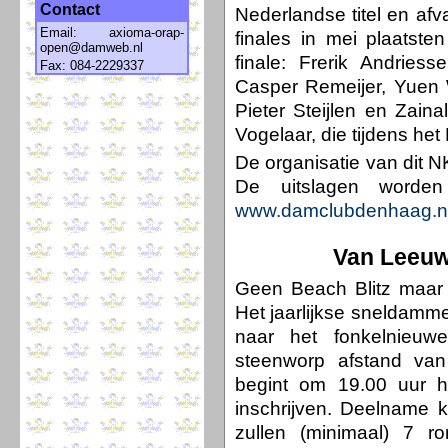
Contact
Nederlandse titel en af
Email:
axioma-orap-
finales in mei plaatst
open@damweb.nl
finale: Frerik Andries
Fax: 084-2229337
Casper Remeijer, Yuen W
Pieter Steijlen en Zain
Vogelaar, die tijdens het
De organisatie van dit 
De uitslagen worde
www.damclubdenhaag.n
Van Leeuw
Geen Beach Blitz maar 
Het jaarlijkse sneldamme
naar het fonkelnieuw
steenworp afstand van
begint om 19.00 uur h
inschrijven. Deelname ko
zullen (minimaal) 7 r