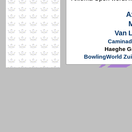
A
Van 
Caminad
Haeghe G
BowlingWorld Zui