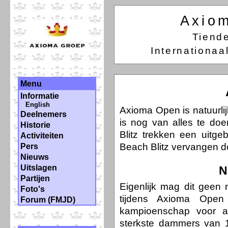
Axio
Tiend
Internationa
Menu
Informatie
English
Axioma Open is natuurlij
Deelnemers
is nog van alles te do
Historie
Blitz trekken een uitgeb
Activiteiten
Beach Blitz vervangen do
Pers
Nieuws
Uitslagen
N
Partijen
Eigenlijk mag dit geen
Foto's
tijdens Axioma Open
Forum (FMJD)
kampioenschap voor a
sterkste dammers van 1