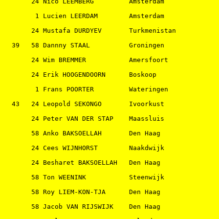
       24 Nico LEEMBERG         Amsterdam              
        1 Lucien LEERDAM        Amsterdam              
       24 Mustafa DURDYEV       Turkmenistan           
  39   58 Dannny STAAL          Groningen              
       24 Wim BREMMER           Amersfoort             
       24 Erik HOOGENDOORN      Boskoop                
        1 Frans POORTER         Wateringen             
  43   24 Leopold SEKONGO       Ivoorkust              
       24 Peter VAN DER STAP    Maassluis              
       58 Anko BAKSOELLAH       Den Haag               
       24 Cees WIJNHORST        Naakdwijk              
       24 Besharet BAKSOELLAH   Den Haag               
       58 Ton WEENINK           Steenwijk              
       58 Roy LIEM-KON-TJA      Den Haag               
       58 Jacob VAN RIJSWIJK    Den Haag               