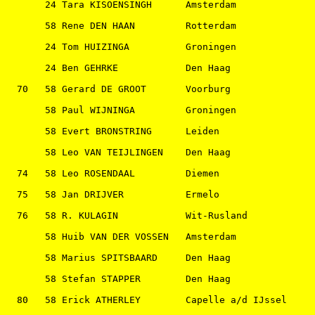
       24 Tara KISOENSINGH      Amsterdam              
       58 Rene DEN HAAN         Rotterdam              
       24 Tom HUIZINGA          Groningen              
       24 Ben GEHRKE            Den Haag               
  70   58 Gerard DE GROOT       Voorburg               
       58 Paul WIJNINGA         Groningen              
       58 Evert BRONSTRING      Leiden                 
       58 Leo VAN TEIJLINGEN    Den Haag               
  74   58 Leo ROSENDAAL         Diemen                 
  75   58 Jan DRIJVER           Ermelo                 
  76   58 R. KULAGIN            Wit-Rusland            
       58 Huib VAN DER VOSSEN   Amsterdam              
       58 Marius SPITSBAARD     Den Haag               
       58 Stefan STAPPER        Den Haag               
  80   58 Erick ATHERLEY        Capelle a/d IJssel     