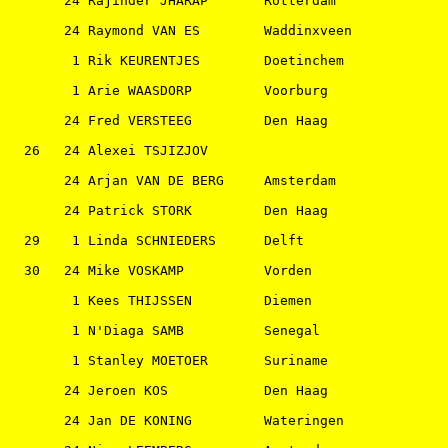
       24 Rajinder JHARAP       Rotterdam              
       24 Raymond VAN ES        Waddinxveen            
        1 Rik KEURENTJES        Doetinchem             
        1 Arie WAASDORP         Voorburg               
       24 Fred VERSTEEG         Den Haag               
  26   24 Alexei TSJIZJOV                              
       24 Arjan VAN DE BERG     Amsterdam              
       24 Patrick STORK         Den Haag               
  29    1 Linda SCHNIEDERS      Delft                  
  30   24 Mike VOSKAMP          Vorden                 
        1 Kees THIJSSEN         Diemen                 
        1 N'Diaga SAMB          Senegal                
        1 Stanley MOETOER       Suriname               
       24 Jeroen KOS            Den Haag               
       24 Jan DE KONING         Wateringen             