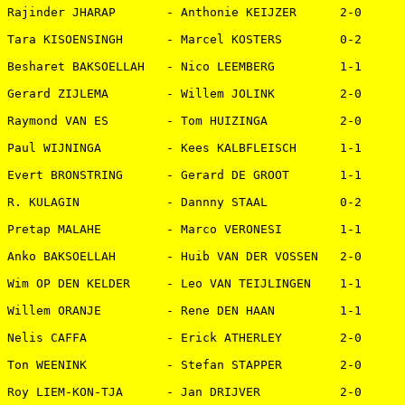
Rajinder JHARAP       - Anthonie KEIJZER      2-0   

Tara KISOENSINGH      - Marcel KOSTERS        0-2   

Besharet BAKSOELLAH   - Nico LEEMBERG         1-1   

Gerard ZIJLEMA        - Willem JOLINK         2-0   

Raymond VAN ES        - Tom HUIZINGA          2-0   

Paul WIJNINGA         - Kees KALBFLEISCH      1-1   

Evert BRONSTRING      - Gerard DE GROOT       1-1   

R. KULAGIN            - Dannny STAAL          0-2   

Pretap MALAHE         - Marco VERONESI        1-1   

Anko BAKSOELLAH       - Huib VAN DER VOSSEN   2-0   

Wim OP DEN KELDER     - Leo VAN TEIJLINGEN    1-1   

Willem ORANJE         - Rene DEN HAAN         1-1   

Nelis CAFFA           - Erick ATHERLEY        2-0   

Ton WEENINK           - Stefan STAPPER        2-0   

Roy LIEM-KON-TJA      - Jan DRIJVER           2-0   
