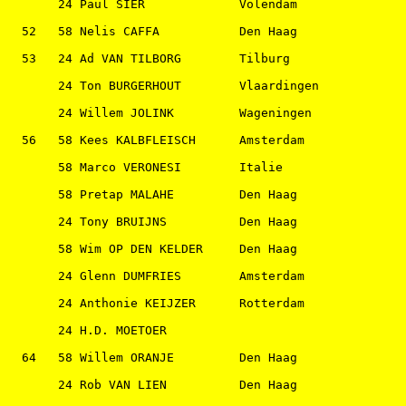
       24 Paul SIER             Volendam               
  52   58 Nelis CAFFA           Den Haag               
  53   24 Ad VAN TILBORG        Tilburg                
       24 Ton BURGERHOUT        Vlaardingen            
       24 Willem JOLINK         Wageningen             
  56   58 Kees KALBFLEISCH      Amsterdam              
       58 Marco VERONESI        Italie                 
       58 Pretap MALAHE         Den Haag               
       24 Tony BRUIJNS          Den Haag               
       58 Wim OP DEN KELDER     Den Haag               
       24 Glenn DUMFRIES        Amsterdam              
       24 Anthonie KEIJZER      Rotterdam              
       24 H.D. MOETOER                                 
  64   58 Willem ORANJE         Den Haag               
       24 Rob VAN LIEN          Den Haag               