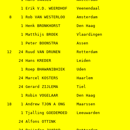
        1 Erik V.D. WEERDHOF    Veenendaal             
   8    1 Rob VAN WESTERLOO     Amsterdam              
        1 Henk BRONKHORST       Den Haag               
        1 Matthijs BROEK        Vlaardingen            
        1 Peter BOONSTRA        Assen                  
  12   24 Ruud VAN DRUNEN       Rotterdam              
       24 Hans KREDER           Leiden                 
        1 Roep BHAWANIBHIEK     Uden                   
       24 Marcel KOSTERS        Haarlem                
       24 Gerard ZIJLEMA        Tiel                   
        1 Robin VOGELAAR        Den Haag               
  18    1 Andrew TJON A ONG     Maarssen               
        1 Tjalling GOEDEMOED    Leeuwarden             
       24 Alfons OTTINK                                