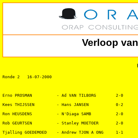
Verloop va
Ronde 2   16-07-2000 

Erno PROSMAN          - Ad VAN TILBORG        2-0   

Kees THIJSSEN         - Hans JANSEN           0-2   

Ron HEUSDENS          - N'Diaga SAMB          2-0   

Rob GEURTSEN          - Stanley MOETOER       2-0   

Tjalling GOEDEMOED    - Andrew TJON A ONG     1-1   
