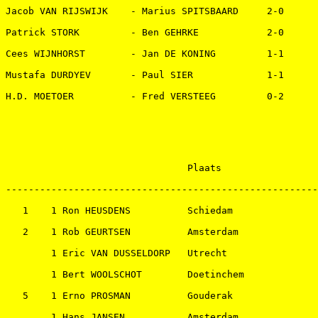
Jacob VAN RIJSWIJK    - Marius SPITSBAARD     2-0   

Patrick STORK         - Ben GEHRKE            2-0   

Cees WIJNHORST        - Jan DE KONING         1-1   

Mustafa DURDYEV       - Paul SIER             1-1   

H.D. MOETOER          - Fred VERSTEEG         0-2   
                                Plaats                 
-------------------------------------------------------
   1    1 Ron HEUSDENS          Schiedam               
   2    1 Rob GEURTSEN          Amsterdam              
        1 Eric VAN DUSSELDORP   Utrecht                
        1 Bert WOOLSCHOT        Doetinchem             
   5    1 Erno PROSMAN          Gouderak               
        1 Hans JANSEN           Amsterdam              