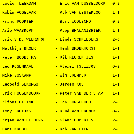
Lucien LEERDAM        - Eric VAN DUSSELDORP   0-2   

Robin VOGELAAR        - Rob VAN WESTERLOO     1-1   

Frans POORTER         - Bert WOOLSCHOT        0-2   

Arie WAASDORP         - Roep BHAWANIBHIEK     1-1   

Erik V.D. WEERDHOF    - Linda SCHNIEDERS      2-0   

Matthijs BROEK        - Henk BRONKHORST       1-1   

Peter BOONSTRA        - Rik KEURENTJES        1-1   

Leo ROSENDAAL         - Alexei TSJIZJOV       0-2   

Mike VOSKAMP          - Wim BREMMER           1-1   

Leopold SEKONGO       - Jeroen KOS            1-1   

Erik HOOGENDOORN      - Peter VAN DER STAP    1-1   

Alfons OTTINK         - Ton BURGERHOUT        2-0   

Tony BRUIJNS          - Ruud VAN DRUNEN       0-2   

Arjan VAN DE BERG     - Glenn DUMFRIES        2-0   

Hans KREDER           - Rob VAN LIEN          2-0   
